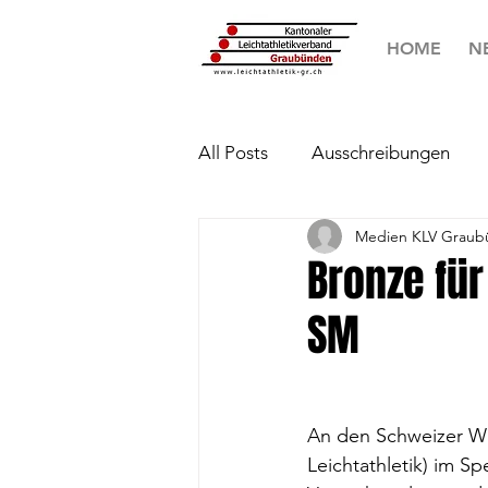
HOME
N
All Posts
Ausschreibungen
Medien KLV Graub
Bronze für
SM
An den Schweizer Wi
Leichtathletik) im S