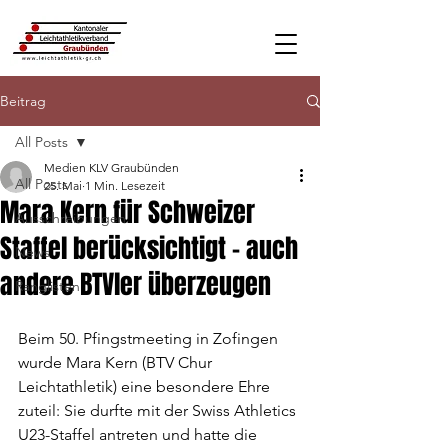
Beitrag
All Posts
Medien KLV Graubünden
All Posts
25. Mai
1 Min. Lesezeit
Mara Kern für Schweizer
Ausschreibungen
Staffel berücksichtigt – auch
News
andere BTVler überzeugen
Ranglisten
Beim 50. Pfingstmeeting in Zofingen 
wurde Mara Kern (BTV Chur 
Leichtathletik) eine besondere Ehre 
zuteil: Sie durfte mit der Swiss Athletics 
U23-Staffel antreten und hatte die 