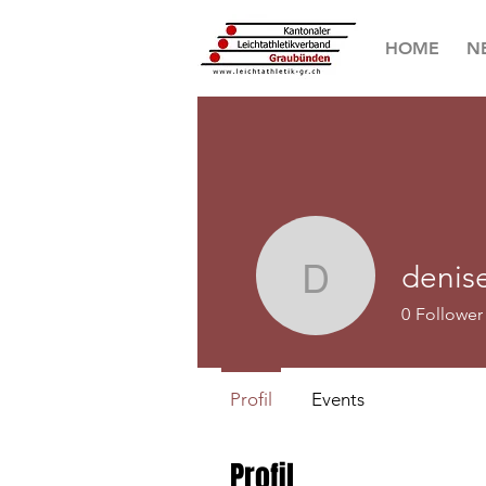
HOME
N
denis
deniserud
0
Follower
Profil
Events
Profil