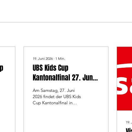
19. Juni 2026
∙
1
Min.
up
UBS Kids Cup
Kantonalfinal 27. Juni
2026
Am Samstag, 27. Juni
2026 findet der UBS Kids
Cup Kantonalfinal in
Landquart statt. Die
Anmeldung erfolgt über
https://www.ubs-
19. 
kidscup.ch/de/fuer-
Vi