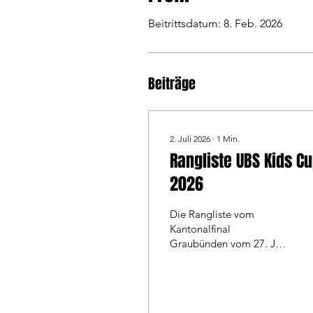
Beitrittsdatum: 8. Feb. 2026
Beiträge
2. Juli 2026
∙
1
Min.
Rangliste UBS Kids C
2026
Die Rangliste vom
Kantonalfinal
Graubünden vom 27. Juni
2026 Alle Infos zum Kids
Cup und die Bestenliste
unter ubs-kidscup.ch