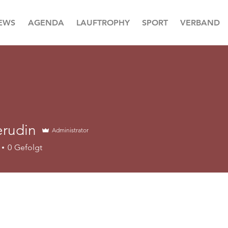
EWS
AGENDA
LAUFTROPHY
SPORT
VERBAND
erudin
Administrator
in
0
Gefolgt