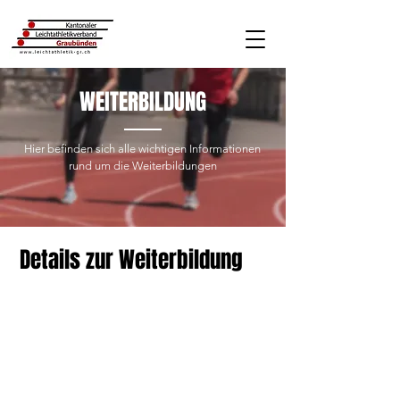
WEITERBILDUNG
Hier befinden sich alle wichtigen Informationen
rund um die Weiterbildungen
Details zur Weiterbildung
Kontakt
Luzia​ Gansner
Schmittenerstrasse 7
7212 Seewis-Schmitten