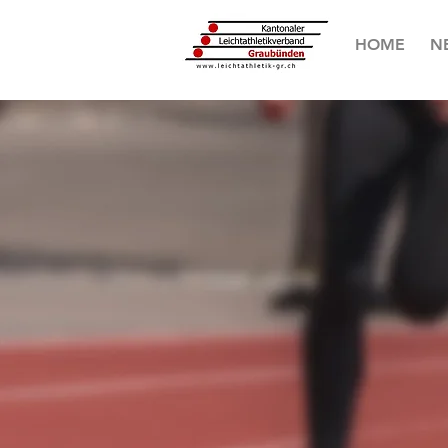
HOME
N