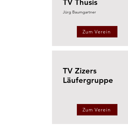
TV Thusis
Jürg Baumgartner
Zum Verein
TV Zizers
Läufergruppe
Zum Verein