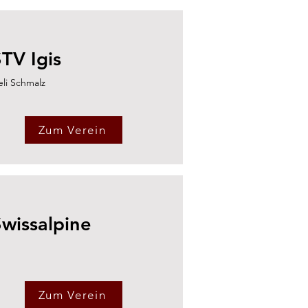
TV Igis
eli Schmalz
Zum Verein
Swissalpine
Zum Verein