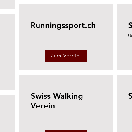
Runningssport.ch
S
U
Zum Verein
Swiss Walking
Verein
n