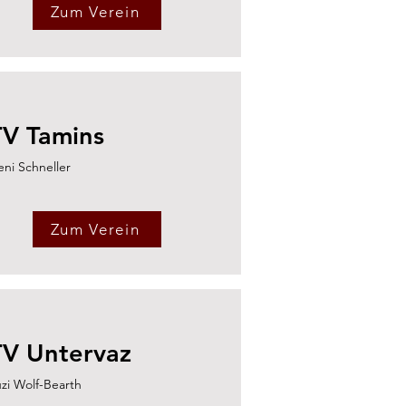
Zum Verein
TV Tamins
eni Schneller
Zum Verein
TV Untervaz
zi Wolf-Bearth