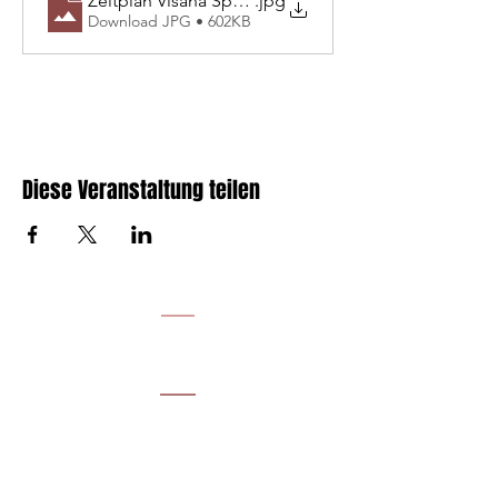
Zeitplan Visana Sprint_SuLMeeting_ E2_04.06.2026
.jpg
Download JPG • 602KB
Diese Veranstaltung teilen
UNSERE PARTNER