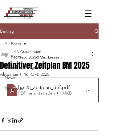
Beitrag
All Posts
KLV Graubünden
All Posts
23. Sept. 2025
0 Min. Lesezeit
Definitiver Zeitplan BM 2025
Ausschreibungen
Aktualisiert:
16. Okt. 2025
News
bm25_Zeitplan_def
.pdf
Ranglisten
PDF herunterladen • 194KB