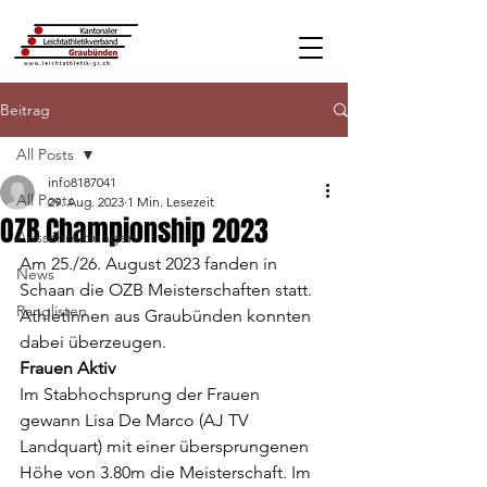
Beitrag
All Posts
info8187041
All Posts
29. Aug. 2023
1 Min. Lesezeit
OZB Championship 2023
Ausschreibungen
Am 25./26. August 2023 fanden in 
News
Schaan die OZB Meisterschaften statt. 
Ranglisten
AthletInnen aus Graubünden konnten 
dabei überzeugen. 
Frauen Aktiv
Im Stabhochsprung der Frauen 
gewann Lisa De Marco (AJ TV 
Landquart) mit einer übersprungenen 
Höhe von 3.80m die Meisterschaft. Im 