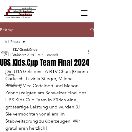
Beitrag
All Posts
KLV Graubünden
All Posts
26. März 2024
1 Min. Lesezeit
UBS Kids Cup Team Final 2024
Ausschreibungen
Die U16 Girls des LA BTV Churs (Gianna 
News
Cadusch, Lavinia Stieger, Milena 
Ranglisten
Brasser, Mea Cadalbert und Manon 
Zahno) zeigten am Schweizer Final des 
UBS Kids Cup Team in Zürich eine 
grossartige Leistung und wurden 3.! 
Sie vermochten vor allem im 
Stabweitsprung zu überzeugen. Wir 
gratulieren herzlich!