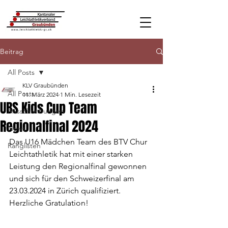
Beitrag
All Posts
KLV Graubünden
All Posts
11. März 2024
1 Min. Lesezeit
UBS Kids Cup Team
Ausschreibungen
Regionalfinal 2024
News
Das U16 Mädchen Team des BTV Chur 
Ranglisten
Leichtathletik hat mit einer starken 
Leistung den Regionalfinal gewonnen 
und sich für den Schweizerfinal am 
23.03.2024 in Zürich qualifiziert. 
Herzliche Gratulation!